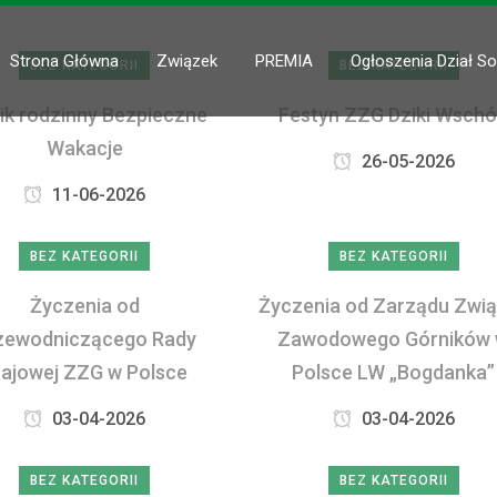
Strona Główna
Związek
PREMIA
Ogłoszenia Dział So
BEZ KATEGORII
BEZ KATEGORII
ik rodzinny Bezpieczne
Festyn ZZG Dziki Wsch
Wakacje
26-05-2026
11-06-2026
BEZ KATEGORII
BEZ KATEGORII
Życzenia od
Życzenia od Zarządu Zwi
zewodniczącego Rady
Zawodowego Górników
rajowej ZZG w Polsce
Polsce LW „Bogdanka”
03-04-2026
03-04-2026
BEZ KATEGORII
BEZ KATEGORII