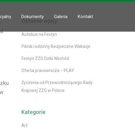
cjalny
Dokumenty
Galeria
Kontakt
Ostatnie wpisy
ód
Autobus na Festyn
Piknik rodzinny Bezpieczne Wakacje
Festyn ZZG Dziki Wschód
Oferta pracownicza – PLAY
ązku
Życzenia od Przewodniczącego Rady
Krajowej ZZG w Polsce
 w
Kategorie
Art