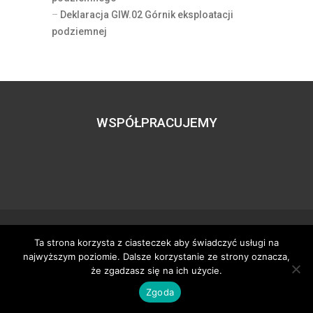
–
Deklaracja GIW.02 Górnik eksploatacji
podziemnej
WSPÓŁPRACUJEMY
Ta strona korzysta z ciasteczek aby świadczyć usługi na
Wszystkie prawa zastrzeżone – zzgbogdanka.pl
najwyższym poziomie. Dalsze korzystanie ze strony oznacza,
Dostosowanie:
Tworzenie stron www
– H5studio.pl
że zgadzasz się na ich użycie.
Zgoda