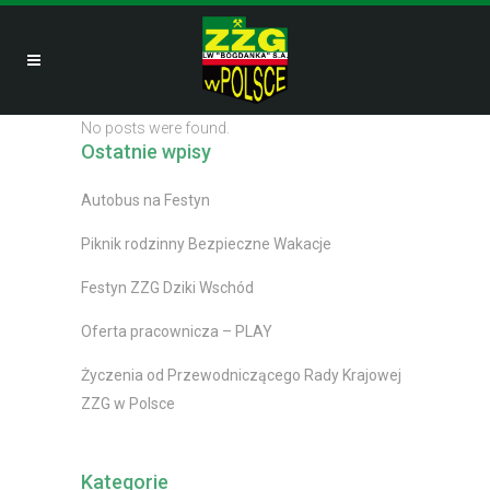
No posts were found.
Ostatnie wpisy
Autobus na Festyn
Piknik rodzinny Bezpieczne Wakacje
Festyn ZZG Dziki Wschód
Oferta pracownicza – PLAY
Życzenia od Przewodniczącego Rady Krajowej
ZZG w Polsce
Kategorie