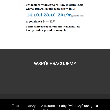
WSPÓŁPRACUJEMY
Ta strona korzysta z ciasteczek aby świadczyć usługi na
Wszystkie prawa zastrzeżone – zzgbogdanka.pl