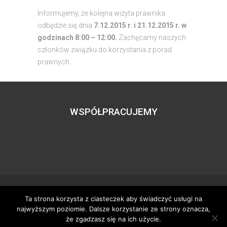
Informujemy, że kolejna wizyta prawnika
odbędzie się dnia
7.12.2015 r. i 21.12.2015 r. w
godzinach 8:00 – 12:00.
Zachęcamy naszych
członków związku do korzystania z porad
prawnych.
WSPÓŁPRACUJEMY
Ta strona korzysta z ciasteczek aby świadczyć usługi na
Wszystkie prawa zastrzeżone – zzgbogdanka.pl
najwyższym poziomie. Dalsze korzystanie ze strony oznacza,
Dostosowanie:
Tworzenie stron www
– H5studio.pl
że zgadzasz się na ich użycie.