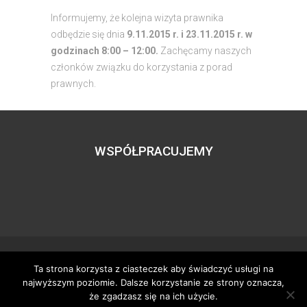
Informujemy, że kolejna wizyta prawnika
odbędzie się dnia
9.11.2015 r. i 23.11.2015 r. w
godzinach 8:00 – 12:00.
Zachęcamy naszych
członków związku do korzystania z porad
prawnych.
WSPÓŁPRACUJEMY
Ta strona korzysta z ciasteczek aby świadczyć usługi na
Wszystkie prawa zastrzeżone – zzgbogdanka.pl
najwyższym poziomie. Dalsze korzystanie ze strony oznacza,
Dostosowanie:
Tworzenie stron www
– H5studio.pl
że zgadzasz się na ich użycie.