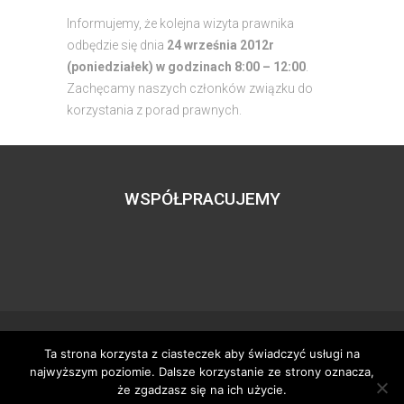
Informujemy, że kolejna wizyta prawnika
odbędzie się dnia
24 września 2012r
(poniedziałek) w godzinach 8:00 – 12:00
.
Zachęcamy naszych członków związku do
korzystania z porad prawnych.
WSPÓŁPRACUJEMY
Ta strona korzysta z ciasteczek aby świadczyć usługi na
Wszystkie prawa zastrzeżone – zzgbogdanka.pl
najwyższym poziomie. Dalsze korzystanie ze strony oznacza,
Dostosowanie:
Tworzenie stron www
– H5studio.pl
że zgadzasz się na ich użycie.