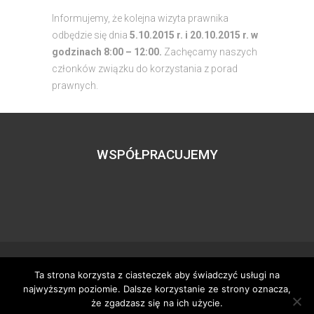
Informujemy, że kolejna wizyta prawnika
odbędzie się dnia
5.10.2015 r. i 20.10.2015 r. w
godzinach 8:00 – 12:00.
Zachęcamy naszych
członków związku do korzystania z porad
prawnych.
WSPÓŁPRACUJEMY
Ta strona korzysta z ciasteczek aby świadczyć usługi na
Wszystkie prawa zastrzeżone – zzgbogdanka.pl
najwyższym poziomie. Dalsze korzystanie ze strony oznacza,
Dostosowanie:
Tworzenie stron www
– H5studio.pl
że zgadzasz się na ich użycie.