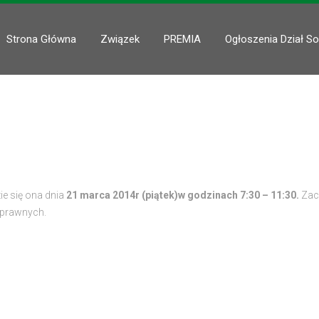
Strona Główna
Związek
PREMIA
Ogłoszenia Dział So
e się ona dnia
21 marca 2014r (piątek)w godzinach 7:30 – 11:30.
Zac
 prawnych.