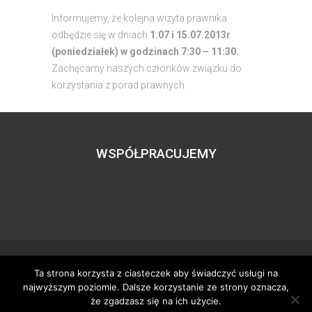
Informujemy, że kolejna wizyta prawnika
odbędzie się w dniach
1.07 i 15.07.2013r
(poniedziałek) w godzinach 7:30 – 11:30.
Zachęcamy naszych członków związku do
korzystania z porad prawnych.
WSPÓŁPRACUJEMY
Ta strona korzysta z ciasteczek aby świadczyć usługi na
Wszystkie prawa zastrzeżone – zzgbogdanka.pl
najwyższym poziomie. Dalsze korzystanie ze strony oznacza,
Dostosowanie:
Tworzenie stron www
– H5studio.pl
że zgadzasz się na ich użycie.