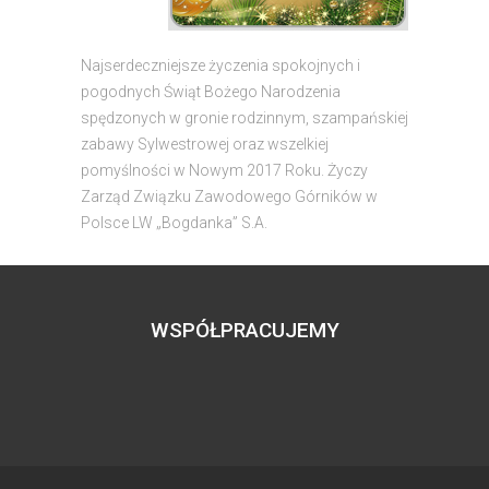
Najserdeczniejsze życzenia spokojnych i
pogodnych Świąt Bożego Narodzenia
spędzonych w gronie rodzinnym, szampańskiej
zabawy Sylwestrowej oraz wszelkiej
pomyślności w Nowym 2017 Roku. Życzy
Zarząd Związku Zawodowego Górników w
Polsce LW „Bogdanka” S.A.
WSPÓŁPRACUJEMY