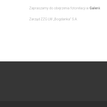
Zapraszamy do obejrzenia fotorelacji w
Galerii
.
Zarząd ZZG LW „Bogdanka” S.A.