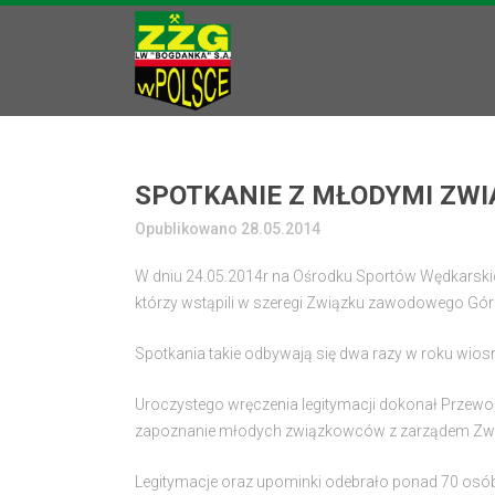
SPOTKANIE Z MŁODYMI ZW
Opublikowano 28.05.2014
W dniu 24.05.2014r na Ośrodku Sportów Wędkarski
którzy wstąpili w szeregi Związku zawodowego Gó
Spotkania takie odbywają się dwa razy w roku wiosną
Uroczystego wręczenia legitymacji dokonał Przewo
zapoznanie młodych związkowców z zarządem Zwią
Legitymacje oraz upominki odebrało ponad 70 osób.