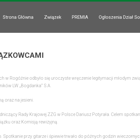
Strona Główna
Związek
PREMIA
Ogłoszenia Dział So
IĄZKOWCAMI
ch w Rogóźnie odbyło się uroczyste wręczenie legitymacji młodym z
rników LW „Bogdanka” S.A.
 oraz na jesieni.
dniczący Rady Krajowej ZZG w Polsce Dariusz Potyrała. Celem spotkan
zku oraz Komisją rewizyjną.
 Spotkanie przy gitarze i śpiewie trwało do późnych godzin wieczornyc