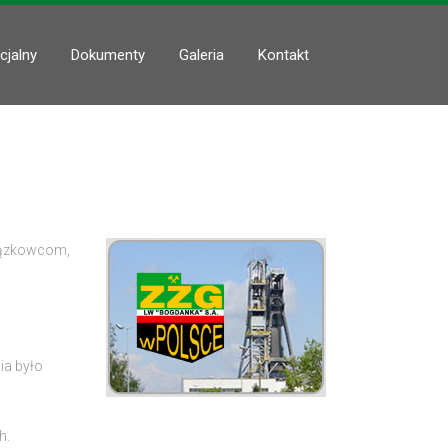
cjalny
Dokumenty
Galeria
Kontakt
wiązkowcom,
ia było
h.