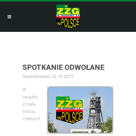
SPOTKANIE ODWOŁANE
Opublikowano 22.10.2015
W
związku
z małą
ilością
chętnych