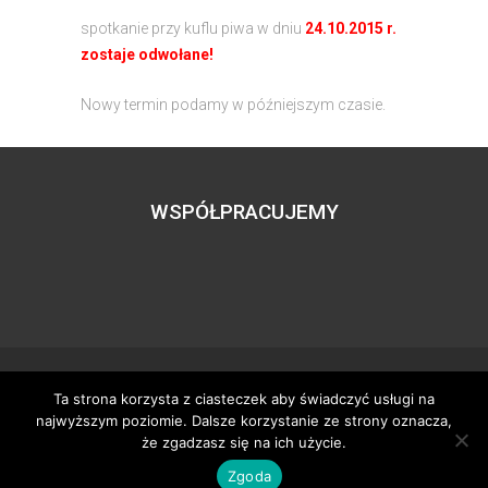
spotkanie przy kuflu piwa w dniu
24.10.2015 r.
zostaje odwołane!
Nowy termin podamy w późniejszym czasie.
WSPÓŁPRACUJEMY
Ta strona korzysta z ciasteczek aby świadczyć usługi na
Wszystkie prawa zastrzeżone – zzgbogdanka.pl
najwyższym poziomie. Dalsze korzystanie ze strony oznacza,
Dostosowanie:
Tworzenie stron www
– H5studio.pl
że zgadzasz się na ich użycie.
Zgoda