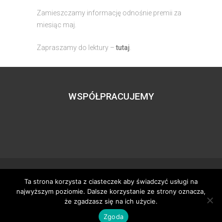
Zamieszczamy informację odnośnie premii za
miesiąc maj.
Zapraszamy do lektury –
tutaj
.
WSPÓŁPRACUJEMY
Ta strona korzysta z ciasteczek aby świadczyć usługi na
Wszystkie prawa zastrzeżone – zzgbogdanka.pl
najwyższym poziomie. Dalsze korzystanie ze strony oznacza,
Dostosowanie:
Tworzenie stron www
– H5studio.pl
że zgadzasz się na ich użycie.
Zgoda