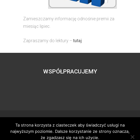
Zamieszczamy informację odnośnie premii za
miesiąc lipiec.
Zapraszamy do lektury –
tutaj
.
WSPÓŁPRACUJEMY
Ta strona korzysta z ciasteczek aby świadczyć usługi na
Wszystkie prawa zastrzeżone – zzgbogdanka.pl
najwyższym poziomie. Dalsze korzystanie ze strony oznacza,
Dostosowanie:
Tworzenie stron www
– H5studio.pl
że zgadzasz się na ich użycie.