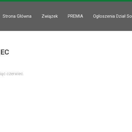
Strona Główna
Związek
PREMIA
Ogłoszenia Dział So
IEC
ąc czerwiec.