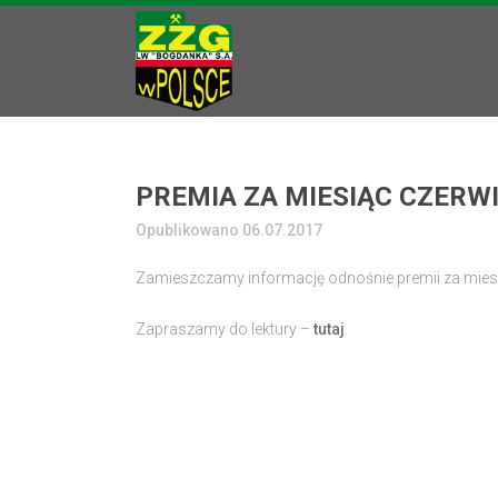
PREMIA ZA MIESIĄC CZERW
Opublikowano 06.07.2017
Zamieszczamy informację odnośnie premii za miesi
Zapraszamy do lektury –
tutaj
.