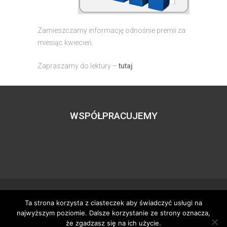
Zamieszczamy informację odnośnie premii za
miesiąc kwiecień.
Zapraszamy do lektury –
tutaj
.
WSPÓŁPRACUJEMY
Ta strona korzysta z ciasteczek aby świadczyć usługi na
Wszystkie prawa zastrzeżone – zzgbogdanka.pl
najwyższym poziomie. Dalsze korzystanie ze strony oznacza,
Dostosowanie:
Tworzenie stron www
– H5studio.pl
że zgadzasz się na ich użycie.