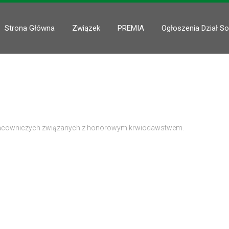
Strona Główna
Związek
PREMIA
Ogłoszenia Dział So
pracowniczych związanych z honorowym krwiodawstwem.