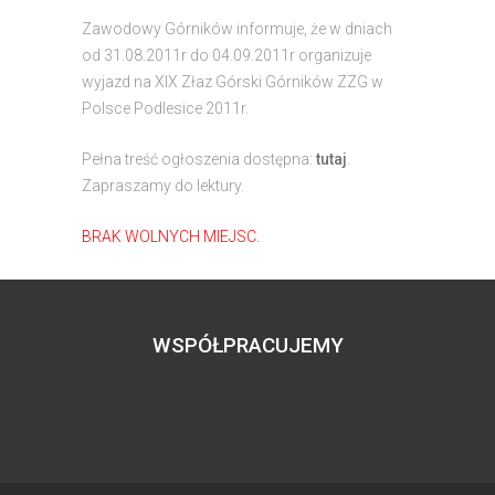
Zawodowy Górników informuje, że w dniach
od 31.08.2011r do 04.09.2011r organizuje
wyjazd na XIX Złaz Górski Górników ZZG w
Polsce Podlesice 2011r.
Pełna treść ogłoszenia dostępna:
tutaj
.
Zapraszamy do lektury.
BRAK WOLNYCH MIEJSC.
WSPÓŁPRACUJEMY