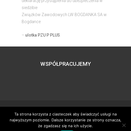
deklarację przystąpienia do ubezpieczenia w
siedzibie
Związków Zawodowych LW BOGDANKA SA w
Bogdance
–
ulotka PZU P PLUS
.
WSPÓŁPRACUJEMY
Ta strona korzysta z ciasteczek aby świadczyć usługi na
Wszystkie prawa zastrzeżone – zzgbogdanka.pl
najwyższym poziomie. Dalsze korzystanie ze strony oznacza,
Dostosowanie:
Tworzenie stron www
– H5studio.pl
że zgadzasz się na ich użycie.