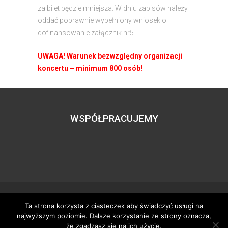
za bilet będzie mniejsza. W dniu zapisów należy
oddać poprawnie wypełniony wniosek o
dofinansowanie załącznik nr5.
UWAGA! Warunek bezwzględny organizacji
koncertu – minimum 800 osób!
WSPÓŁPRACUJEMY
Ta strona korzysta z ciasteczek aby świadczyć usługi na
Wszystkie prawa zastrzeżone – zzgbogdanka.pl
najwyższym poziomie. Dalsze korzystanie ze strony oznacza,
Dostosowanie:
Tworzenie stron www
– H5studio.pl
że zgadzasz się na ich użycie.