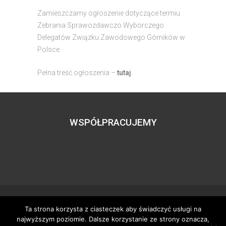
Zamieszczamy ogłoszenie dotyczące termiu
Zebrania Sprawozdawczo Wyborczego
Delegatów Związku Zawodowego Górników w
Polsce
Pełna treść ogłoszenia –
tutaj
.
WSPÓŁPRACUJEMY
Ta strona korzysta z ciasteczek aby świadczyć usługi na
Wszystkie prawa zastrzeżone – zzgbogdanka.pl
najwyższym poziomie. Dalsze korzystanie ze strony oznacza,