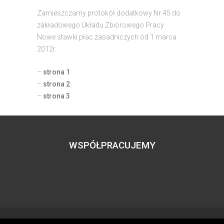
Zamieszczamy protokół dodatkowy Nr 45 do
zakładowego Układu Zbiorowego Pracy
Nowe stawki płac zasadniczych od 1 marca
2012r.
–
strona 1
–
strona 2
–
strona 3
WSPÓŁPRACUJEMY