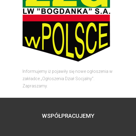
Informujemy iż pojawiły się nowe ogłoszenia w
zakładce „Ogłoszenia Dział Socjalny”.
Zapraszamy.
WSPÓŁPRACUJEMY