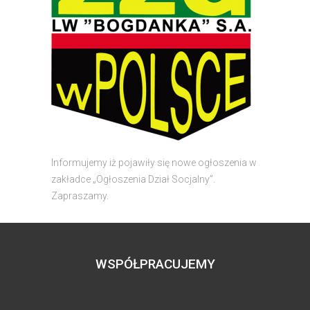
Informujemy iż pojawiły się nowe ogłoszenia w
zakładce „Ogłoszenia Dział Socjalny”.
Zapraszamy.
WSPÓŁPRACUJEMY