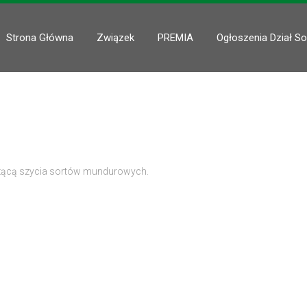
Strona Główna
Związek
PREMIA
Ogłoszenia Dział So
czącą szycia sortów mundurowych.