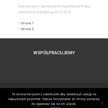
Oddziałowych Społecznych Inspektorów Pracy
wybranych na kadencję 2015-2019.
– strona 1
– strona 2
WSPÓŁPRACUJEMY
Ta strona korzysta z ciasteczek aby świadczyć usługi na
Wszystkie prawa zastrzeżone – zzgbogdanka.pl
najwyższym poziomie. Dalsze korzystanie ze strony oznacza,
Dostosowanie:
Tworzenie stron www
– H5studio.pl
że zgadzasz się na ich użycie.