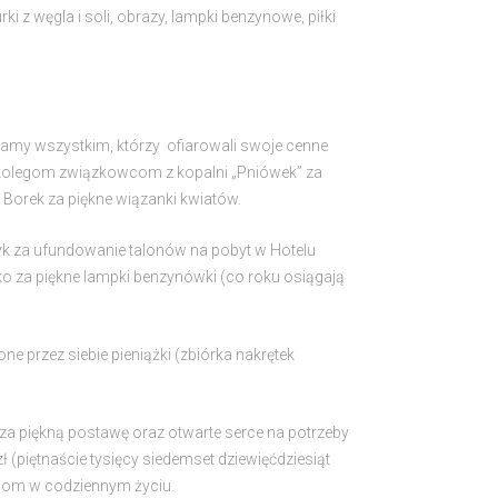
i z węgla i soli, obrazy, lampki benzynowe, piłki
damy wszystkim, którzy ofiarowali swoje cenne
h, kolegom związkowcom z kopalni „Pniówek” za
 Borek za piękne wiązanki kwiatów.
yk za ufundowanie talonów na pobyt w Hotelu
ko za piękne lampki benzynówki (co roku osiągają
 przez siebie pieniążki (zbiórka nakrętek
za piękną postawę oraz otwarte serce na potrzeby
 (piętnaście tysięcy siedemset dziewięćdziesiąt
icom w codziennym życiu.