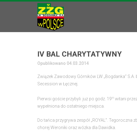
IV BAL CHARYTATYWNY
Opublikowano 04.03.2014
Związek Zawodowy Górników LW „Bogdanka” S.A. był
Secession w Łęcznej.
Pierwsi goście przybyli już po godz. 19
witani prze
00
wypełniona do ostatniego miejsca.
Do tańca przygrywa zespół „ROYAL”. Tegoroczna zb
chorej Weroniki oraz wózka dla Dawidka.