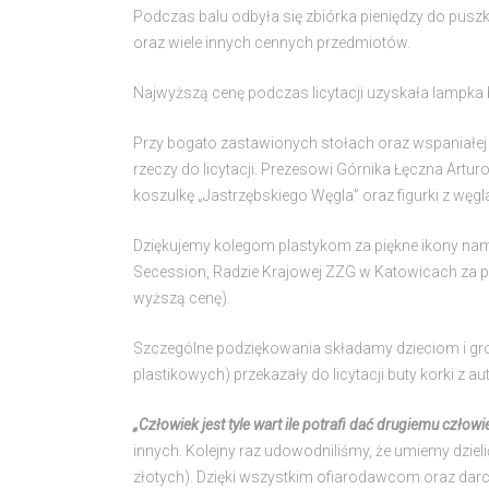
Podczas balu odbyła się zbiórka pieniędzy do puszki 
oraz wiele innych cennych przedmiotów.
Najwyższą cenę podczas licytacji uzyskała lampka
Przy bogato zastawionych stołach oraz wspaniałej 
rzeczy do licytacji. Prezesowi Górnika Łęczna Art
koszulkę „Jastrzębskiego Węgla” oraz figurki z węg
Dziękujemy kolegom plastykom za piękne ikony nam
Secession, Radzie Krajowej ZZG w Katowicach za pod
wyższą cenę).
Szczególne podziękowania składamy dzieciom i gron
plastikowych) przekazały do licytacji buty korki z 
„Człowiek jest tyle wart ile potrafi dać drugiemu człow
innych. Kolejny raz udowodniliśmy, że umiemy dzieli
złotych). Dzięki wszystkim ofiarodawcom oraz darc