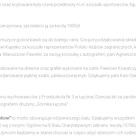
oraz licytowane były różne przedmioty m.in. koszulki sportowców, figurk
 benzynowa, sprzedano ją za kwotę 1000zł.
muzyce goście bawili się do białego rana. Gorące podziękowania skła
urowi Kapelko za koszulki reprezentantów Polski i klubów zagranicznyc
la. Mariuszowi Pawelec za swoją koszulkę z autografem, pani Agnieszce
alowane na drewnie oraz grafiki wykonane na szkle. Pawłowi Kowalcz
arowanie pięknej szabli, jubileuszowej kryki. Dziękujemy pani Kasi Oś
u wychowawców z Przedszkola Nr 3 w Łęcznej. Dzieciaczki za zarobione
autografami drużyny „Górnika Łęczna”.
iekowi”
to motto obowiązuje od pierwszego balu. Dziękujemy wszystkim 
ć się z innymi. Ogólnie na IV Balu Charytatywnym zebrano kwotę 15790zł
zyńcom będziemy w stanie chociaż w części ulżyć dzieciom i ich rodz