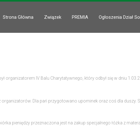
Strona Główna
Związek
PREMIA
Ogłoszenia Dział So
 organizatorem IV Balu Charytatywnego, który odbył się w dniu 1.03.2
z organizatorów. Dla pań przygotowano upominek oraz coś dla duszy. 
iórka pieniędzy przeznaczona jest na zakup specjalnego łóżka z mater