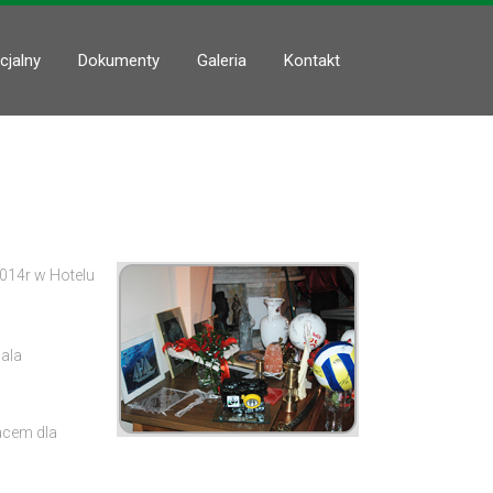
cjalny
Dokumenty
Galeria
Kontakt
014r w Hotelu
Sala
acem dla