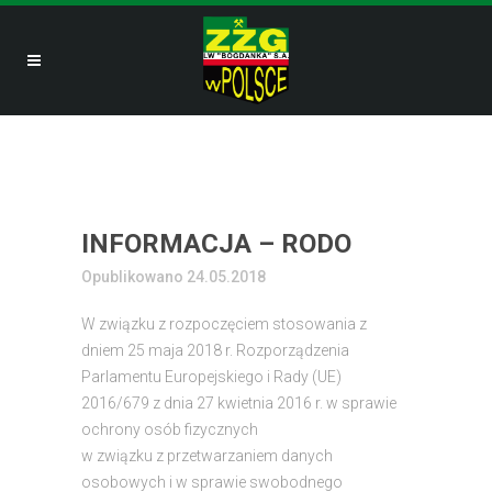
INFORMACJA – RODO
Opublikowano 24.05.2018
W związku z rozpoczęciem stosowania z
dniem 25 maja 2018 r. Rozporządzenia
Parlamentu Europejskiego i Rady (UE)
2016/679 z dnia 27 kwietnia 2016 r. w sprawie
ochrony osób fizycznych
w związku z przetwarzaniem danych
osobowych i w sprawie swobodnego