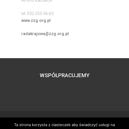
40-950 Katowice
tel. 032-255-36-63
www.zzg.org.pl
radakrajowa@zzg.org.pl
WSPÓŁPRACUJEMY
Ta strona korzysta z ciasteczek aby świadczyć usługi na
Wszystkie prawa zastrzeżone – zzgbogdanka.pl