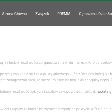
Strona Główna
Związek
PREMIA
Ogłoszenia Dział So
ą nie będzie możliwości zorganizowania wielu imprez około barbórkow
zycję zapisania się i zakupu wyjątkowego kufla z Biesiady, której nie bę
cent zasugerował nam, że może umieścić na nim jakiś specjalny napis
 Istnieje możliwość pokrycia kosztów zakupu z dwóch źródeł
: wpłata 
 w celu zapłaty za kufel albo wyrażenia zgody na pokrycie kufli z fun