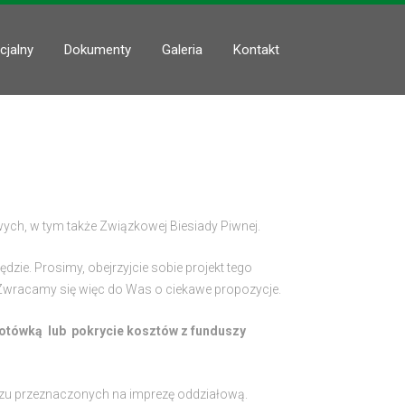
cjalny
Dokumenty
Galeria
Kontakt
ych, w tym także Związkowej Biesiady Piwnej.
dzie. Prosimy, obejrzyjcie sobie projekt tego
. Zwracamy się więc do Was o ciekawe propozycje.
gotówką lub pokrycie kosztów z funduszy
duszu przeznaczonych na imprezę oddziałową.