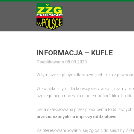
INFORMACJA – KUFLE
Opublikowano 08.09.2020
W tym szczególnym dla wszystkich roku z pewności
W związku z tym, dla kolekcjonerów kufli, mamy propo
szczególnego naczynia o pojemności 1 litra. Produ
Cena skalkulowana przez producenta to 65 złotych.
przeznaczonych na imprezy oddziałowe
.
Zainteresowani powinni się zgłosić do siedziby ZZG