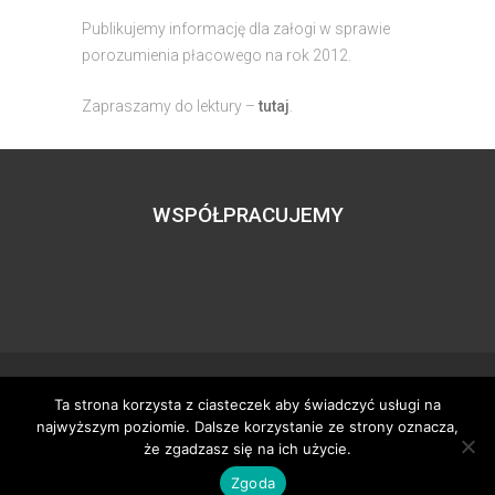
Publikujemy informację dla załogi w sprawie
porozumienia płacowego na rok 2012.
Zapraszamy do lektury –
tutaj
.
WSPÓŁPRACUJEMY
Ta strona korzysta z ciasteczek aby świadczyć usługi na
Wszystkie prawa zastrzeżone – zzgbogdanka.pl
najwyższym poziomie. Dalsze korzystanie ze strony oznacza,
Dostosowanie:
Tworzenie stron www
– H5studio.pl
że zgadzasz się na ich użycie.
Zgoda