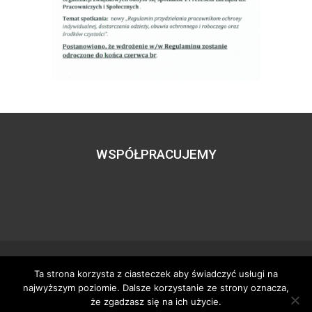
WSPÓŁPRACUJEMY
Ta strona korzysta z ciasteczek aby świadczyć usługi na
Wszystkie prawa zastrzeżone – zzgbogdanka.pl
najwyższym poziomie. Dalsze korzystanie ze strony oznacza,
Dostosowanie:
Tworzenie stron www
– H5studio.pl
że zgadzasz się na ich użycie.