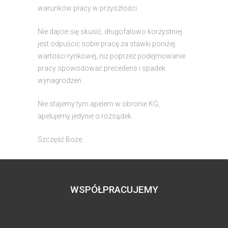
warunków płacy w przyszłości.
Nie dajcie się skusić, długofalowo korzystniej
jest odpuścić sobie pracę za stawki poniżej
wartości rynkowej, niż poprzez podejmowanie
pracy spowodować precedens i spadek
wynagrodzeń.
Nie stajemy tym apelem w obronie KG,
apelujemy jedynie o rozsądek.
Szczęść Boże.
WSPÓŁPRACUJEMY