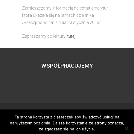
Zamieszczamy informację na temat emerytur,
która ukazała się na łamach dziennika
„Rzeczpospolita” z dnia 30 stycznia 2013r.
Zapraszamy do lektury:
tutaj
.
WSPÓŁPRACUJEMY
Ta strona korzysta z ciasteczek aby świadczyć usługi na
Wszystkie prawa zastrzeżone – zzgbogdanka.pl
najwyższym poziomie. Dalsze korzystanie ze strony oznacza,
Dostosowanie:
Tworzenie stron www
– H5studio.pl
że zgadzasz się na ich użycie.