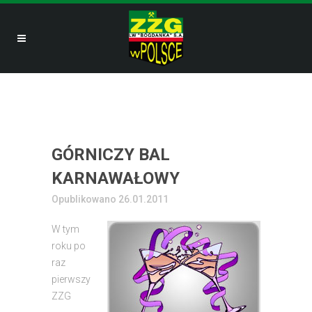
GÓRNICZY BAL
KARNAWAŁOWY
Opublikowano 26.01.2011
W tym
roku po
raz
pierwszy
ZZG