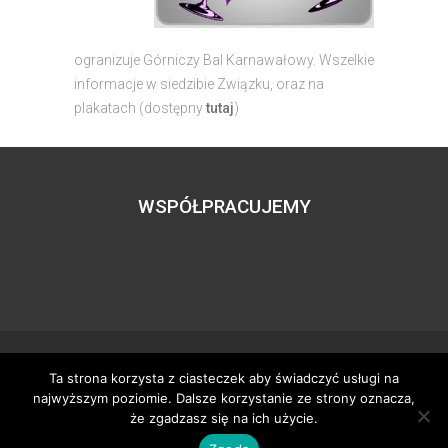
ogranizuje Górniczy Bal Karnawałowy. Wszelkie
informacje w siedzibie Związku, oraz na
plakatach (dostępny
tutaj
)
WSPÓŁPRACUJEMY
Ta strona korzysta z ciasteczek aby świadczyć usługi na
Wszystkie prawa zastrzeżone – zzgbogdanka.pl
najwyższym poziomie. Dalsze korzystanie ze strony oznacza,
Dostosowanie:
Tworzenie stron www
– H5studio.pl
że zgadzasz się na ich użycie.