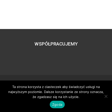
WSPÓŁPRACUJEMY
Ta strona korzysta z ciasteczek aby świadczyć usługi na
Wszystkie prawa zastrzeżone – zzgbogdanka.pl
najwyższym poziomie. Dalsze korzystanie ze strony oznacza,
Dostosowanie:
Tworzenie stron www
– H5studio.pl
że zgadzasz się na ich użycie.
Zgoda