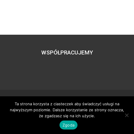
WSPÓŁPRACUJEMY
Ta strona korzysta z ciasteczek aby świadczyć usługi na
Wszystkie prawa zastrzeżone – zzgbogdanka.pl
najwyższym poziomie. Dalsze korzystanie ze strony oznacza,
Dostosowanie:
Tworzenie stron www
– H5studio.pl
że zgadzasz się na ich użycie.
Zgoda