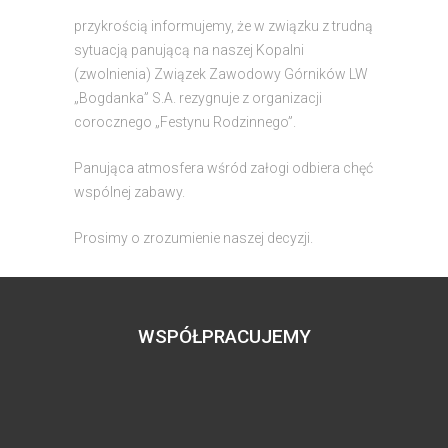
przykrością informujemy, że w związku z trudną
sytuacją panującą na naszej Kopalni
(zwolnienia) Związek Zawodowy Górników LW
„Bogdanka” S.A. rezygnuje z organizacji
corocznego „Festynu Rodzinnego”.
Panująca atmosfera wśród załogi odbiera chęć
wspólnej zabawy.
Prosimy o zrozumienie naszej decyzji.
WSPÓŁPRACUJEMY