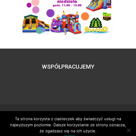
WSPÓŁPRACUJEMY
Ta strona korzysta z ciasteczek aby świadczyć usługi na
Wszystkie prawa zastrzeżone – zzgbogdanka.pl
najwyższym poziomie. Dalsze korzystanie ze strony oznacza,
Dostosowanie:
Tworzenie stron www
– H5studio.pl
że zgadzasz się na ich użycie.