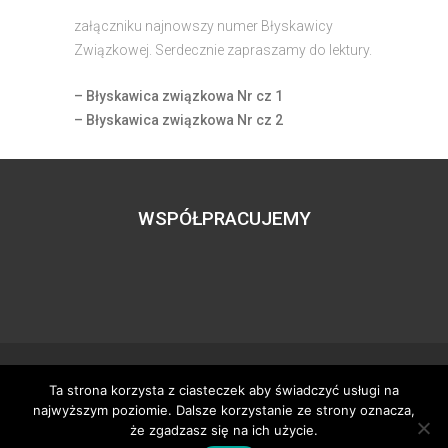
załączniku najnowszy numer Błyskawicy
Związkowej. Serdecznie zapraszamy do lektury.
– Błyskawica związkowa Nr cz 1
– Błyskawica związkowa Nr cz 2
WSPÓŁPRACUJEMY
Ta strona korzysta z ciasteczek aby świadczyć usługi na
Wszystkie prawa zastrzeżone – zzgbogdanka.pl
najwyższym poziomie. Dalsze korzystanie ze strony oznacza,
Dostosowanie:
Tworzenie stron www
– H5studio.pl
że zgadzasz się na ich użycie.