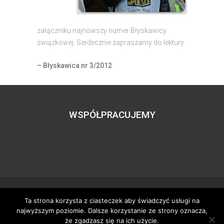
załączniku najnowszy numer Błyskawicy
związkowej. Serdecznie zapraszamy do lektury.
– Błyskawica nr 3/2012
WSPÓŁPRACUJEMY
Ta strona korzysta z ciasteczek aby świadczyć usługi na
Wszystkie prawa zastrzeżone – zzgbogdanka.pl
najwyższym poziomie. Dalsze korzystanie ze strony oznacza,
Dostosowanie:
Tworzenie stron www
– H5studio.pl
że zgadzasz się na ich użycie.