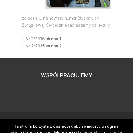
załączniku najnowszy numer Błyskawicy
Związkowej. Serdecznie zapraszamy do lektury.
– Nr 2/2015 strona 1
– Nr 2/2015 strona 2
WSPÓŁPRACUJEMY
Ta strona korzysta z ciasteczek aby świadczyć usługi na
Wszystkie prawa zastrzeżone – zzgbogdanka.pl
najwyższym poziomie. Dalsze korzystanie ze strony oznacza,