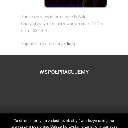
Zamieszczamy informację o IV Balu
Charytatywnym organizowanym przez ZZG w
dniu 1.03.2014r.
Zapraszamy do lektury –
tutaj
.
WSPÓŁPRACUJEMY
Ta strona korzysta z ciasteczek aby świadczyć usługi na
Wszystkie prawa zastrzeżone – zzgbogdanka.pl
najwyższym poziomie. Dalsze korzystanie ze strony oznacza,