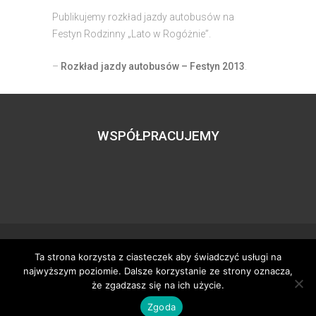
Publikujemy rozkład jazdy autobusów na
Festyn Rodzinny „Lato w Rogóżnie”.
–
Rozkład jazdy autobusów – Festyn 2013
.
WSPÓŁPRACUJEMY
Ta strona korzysta z ciasteczek aby świadczyć usługi na
Wszystkie prawa zastrzeżone – zzgbogdanka.pl
najwyższym poziomie. Dalsze korzystanie ze strony oznacza,
Dostosowanie:
Tworzenie stron www
– H5studio.pl
że zgadzasz się na ich użycie.
Zgoda