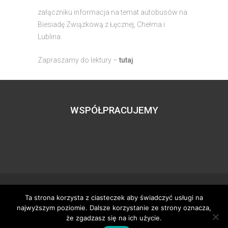
załączniku informacja na temat autobusów na
Biesiadę Związkową z Łęcznej, Chełma i
Lublina.
Zapraszamy do lektury –
tutaj
.
WSPÓŁPRACUJEMY
Ta strona korzysta z ciasteczek aby świadczyć usługi na
Wszystkie prawa zastrzeżone – zzgbogdanka.pl
najwyższym poziomie. Dalsze korzystanie ze strony oznacza,
Dostosowanie:
Tworzenie stron www
– H5studio.pl
że zgadzasz się na ich użycie.